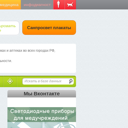
 медицина
инфодиагност
ировать
Санпросвет плакаты
е
х и аптеках во всех городах РФ,
ьности.
Мы Вконтакте