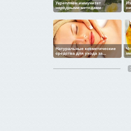
Укрепляем иммунитет
Из
народными методами
си
Натуральные косметические
Чт
средства для ухода за...
м