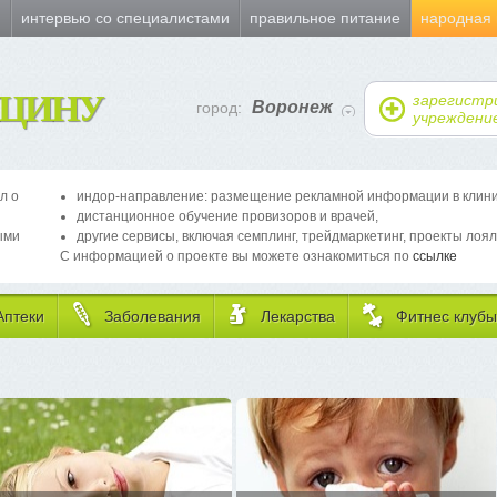
и
интервью со специалистами
правильное питание
народная
ЦИНУ
зарегистр
Воронеж
город:
учреждени
л о
индор-направление: размещение рекламной информации в клиника
дистанционное обучение провизоров и врачей,
ыми
другие сервисы, включая семплинг, трейдмаркетинг, проекты лоял
С информацией о проекте вы можете ознакомиться по
ссылке
Аптеки
Заболевания
Лекарства
Фитнес клубы