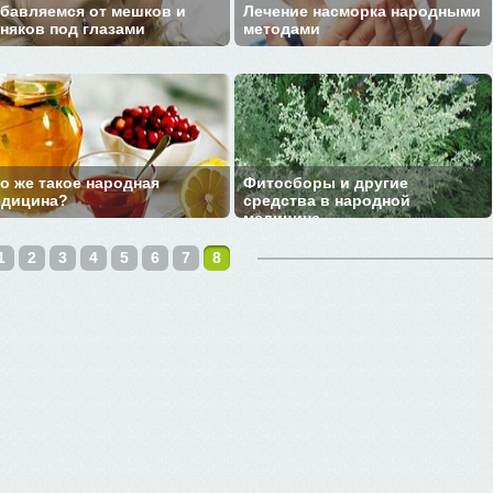
бавляемся от мешков и
Лечение насморка народными
няков под глазами
методами
о же такое народная
Фитосборы и другие
едицина?
средства в народной
медицине
1
2
3
4
5
6
7
8