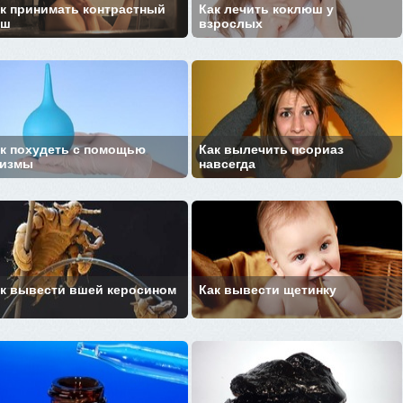
к принимать контрастный
Как лечить коклюш у
уш
взрослых
к похудеть с помощью
Как вылечить псориаз
лизмы
навсегда
к вывести вшей керосином
Как вывести щетинку