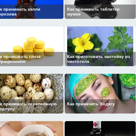
к принимать капли
Как принимать таблетки
орозова
мумие
к промывать глаза
Как приготовить настойку из
урацилином
чистотела
к принимать перепелиную
Как применять бодягу
орлупу