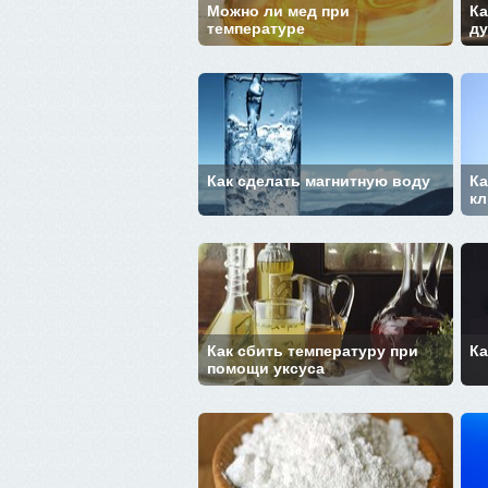
Можно ли мед при
Ка
температуре
д
Как сделать магнитную воду
Ка
к
Как сбить температуру при
Ка
помощи уксуса