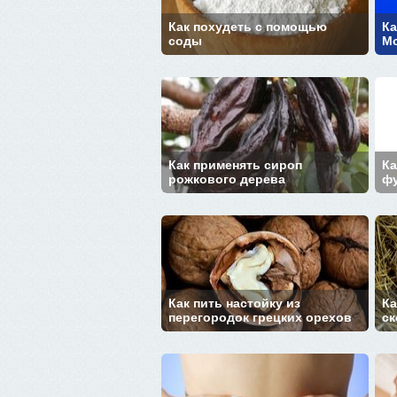
Как похудеть с помощью
Ка
соды
М
Как применять сироп
Ка
рожкового дерева
ф
Как пить настойку из
Ка
перегородок грецких орехов
ск