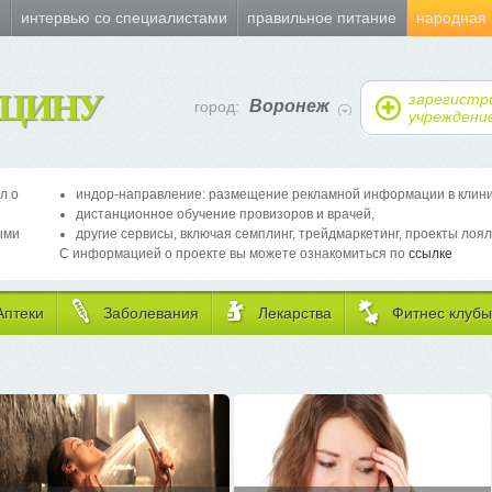
и
интервью со специалистами
правильное питание
народная
ЦИНУ
зарегистр
Воронеж
город:
учреждени
л о
индор-направление: размещение рекламной информации в клиника
дистанционное обучение провизоров и врачей,
ыми
другие сервисы, включая семплинг, трейдмаркетинг, проекты лоял
С информацией о проекте вы можете ознакомиться по
ссылке
Аптеки
Заболевания
Лекарства
Фитнес клубы