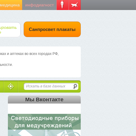
 медицина
инфодиагност
ировать
Санпросвет плакаты
е
х и аптеках во всех городах РФ,
ьности.
Мы Вконтакте