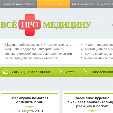
интересные статьи
хорошие новости
интервью со специалис
ВСЁ
ПРО
МЕДИЦИНУ
Медицинский справочник, Интернет-журнал о
индор-направление
медицине и здоровье. Информационно -
дистанционное обу
просветительский проект с дополнительными
другие сервисы, вк
сервисами для различных клиентов:
С информацией о про
Больницы и поликлиники
Аптеки
Заболевания
Марихуана помогает
Пассивное курение
облечить боль
вызывает воспалительн
реакцию в легких
31 августа 2010