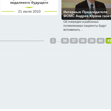
недалекого будущего
21 июля 2010
Интервью Председателя
ФОМС Андрея Юрина газете
Об очередях в районных
поликлиниках пациенты будут
вспоминать ...
1
...
36
37
38
39
40
4