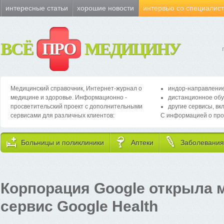
интересные статьи
хорошие новости
интервью со специалис
ВСЁ
ПРО
МЕДИЦИНУ
Медицинский справочник, Интернет-журнал о
индор-направление
медицине и здоровье. Информационно -
дистанционное обу
просветительский проект с дополнительными
другие сервисы, вк
сервисами для различных клиентов:
С информацией о про
Больницы и поликлиники
Аптеки
Заболевания
Корпорация Google открыла 
сервис Google Health