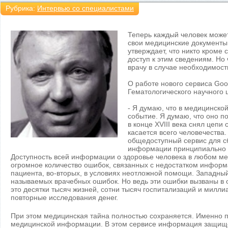
Рубрика:
Интервью со специалистами
Теперь каждый человек может
свои медицинские документы 
утверждает, что никто кроме 
доступ к этим сведениям. Но 
врачу в случае необходимост
О работe нового сервиса Goo
Гематологического научного
- Я думаю, что в медицинск
событие. Я думаю, что оно под
в конце XVIII века снял цепи
касается всего человечества
общедоступный сервис для с
информации принципиально 
Доступность всей информации о здоровье человека в любом ме
огромное количество ошибок, связанных с недостатком информа
пациента, во-вторых, в условиях неотложной помощи. Западный
называемых врачебных ошибок. Но ведь эти ошибки вызваны в
это десятки тысяч жизней, сотни тысяч госпитализаций и мил
повторные исследования денег.
При этом медицинская тайна полностью сохраняется. Именно 
медицинской информации. В этом сервисе информация защище