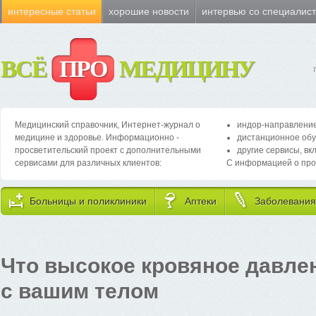
интересные статьи
хорошие новости
интервью со специалис
ВСЁ
ПРО
МЕДИЦИНУ
Медицинский справочник, Интернет-журнал о
индор-направление
медицине и здоровье. Информационно -
дистанционное обу
просветительский проект с дополнительными
другие сервисы, вк
сервисами для различных клиентов:
С информацией о про
Больницы и поликлиники
Аптеки
Заболевания
Что высокое кровяное давле
с вашим телом