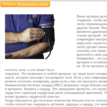
Рубрика:
Интересные статьи
Ваши артерии долж
гладкими, чтобы кр
легко перемещалас
другим тканям. Вы
кровяное давление
стенки артерий. Эт
повреждает внутре
жира или «налета»
налет делает ваши
поэтому они также 
выполнять свою ра
Аневризма - это ко
артерии и ослабля
ее. Если артерия р
полость тела, и это может быть
серьезно. Это возможно в любой артерии, но чаще всего аневр
аорте, которая проходит посередине тела. Если у вас поврежде
можете получить аневризму, даже если у вас нет высокого кров
Ишемическая болезнь сердца (ИБС) возникает, когда бляшки н
в артериях, близких к сердцу. Это замедляет кровоток, что може
груди или странный сердечный ритм (называемый аритмией). П
может вызвать сердечный приступ.
Когда образуется достаточное количество бляшек или их скопле
чтобы полностью перекрыть артерию, идущую к сердцу, это мож