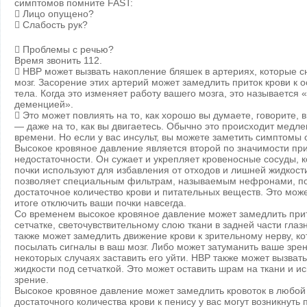
симптомов помните FAST:
 Лицо опущено?
 Слабость рук?
 Проблемы с речью?
Время звонить 112.
 HBP может вызвать накопление бляшек в артериях, которые 
мозг. Засорение этих артерий может замедлить приток крови к 
тела. Когда это изменяет работу вашего мозга, это называется 
деменцией».
 Это может повлиять на то, как хорошо вы думаете, говорите, 
— даже на то, как вы двигаетесь. Обычно это происходит медл
времени. Но если у вас инсульт, вы можете заметить симптомы
Высокое кровяное давление является второй по значимости пр
недостаточности. Он сужает и укрепляет кровеносные сосуды, 
почки используют для избавления от отходов и лишней жидкости
позволяет специальным фильтрам, называемым нефронами, п
достаточное количество крови и питательных веществ. Это мож
итоге отключить ваши почки навсегда.
Со временем высокое кровяное давление может замедлить прит
сетчатке, светочувствительному слою ткани в задней части глаз
также может замедлить движение крови к зрительному нерву, к
посылать сигналы в ваш мозг. Либо может затуманить ваше зрен
некоторых случаях заставить его уйти. HBP также может вызват
жидкости под сетчаткой. Это может оставить шрам на ткани и и
зрение.
Высокое кровяное давление может замедлить кровоток в любой 
достаточного количества крови к пенису у вас могут возникнуть