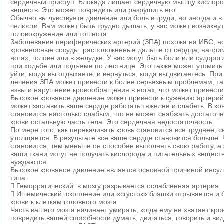
сердечный приступ. Блокада лишает сердечную мышцу кислоро
веществ. Это может повредить или разрушить его.
Обычно вы чувствуете давление или боль в груди, но иногда и в
челюсти. Вам может быть трудно дышать, у вас может возникнут
головокружение или тошнота.
Заболевание периферических артерий (ЗПА) похожа на ИБС, н
кровеносные сосуды, расположенные дальше от сердца, наприм
ногах, голове или в желудке. У вас могут быть боли или судороги
при ходьбе или подъеме по лестнице. Это также может утомить
уйти, когда вы отдыхаете, и вернуться, когда вы двигаетесь. При
лечения ЗПА может привести к более серьезным проблемам, так
язвы и нарушение кровообращения в ногах, что может привести
Высокое кровяное давление может привести к сужению артерий
может заставить ваше сердце работать тяжелее и слабеть. В ко
становится настолько слабым, что не может снабжать достаточ
крови остальную часть тела. Это сердечная недостаточность.
По мере того, как перекачивать кровь становится все труднее,
утолщается. В результате все ваше сердце становится больше.
становится, тем меньше он способен выполнять свою работу, а э
ваши ткани могут не получать кислорода и питательных веществ
нуждаются.
Высокое кровяное давление является основной причиной инсуль
типа:
 Геморрагический: в мозгу разрывается ослабленная артерия.
 Ишемический: скопление или «сгусток» бляшки отрывается и 
крови к клеткам головного мозга.
Часть вашего мозга начинает умирать, когда ему не хватает кро
повредить вашей способности думать, двигаться, говорить и вид