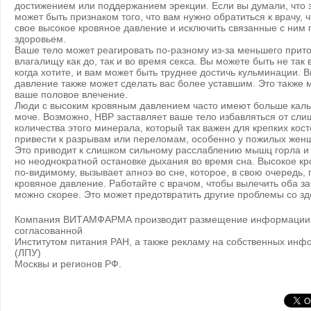
достижением или поддержанием эрекции. Если вы думали, что 
может быть признаком того, что вам нужно обратиться к врачу, 
свое высокое кровяное давление и исключить связанные с ним
здоровьем.
Ваше тело может реагировать по-разному из-за меньшего прито
влагалищу как до, так и во время секса. Вы можете быть не так
когда хотите, и вам может быть труднее достичь кульминации. 
давление также может сделать вас более уставшим. Это также 
ваше половое влечение.
Люди с высоким кровяным давлением часто имеют больше каль
моче. Возможно, HBP заставляет ваше тело избавляться от сл
количества этого минерала, который так важен для крепких кост
привести к разрывам или переломам, особенно у пожилых жен
Это приводит к слишком сильному расслаблению мышц горла и
но неоднократной остановке дыхания во время сна. Высокое кр
по-видимому, вызывает апноэ во сне, которое, в свою очередь,
кровяное давление. Работайте с врачом, чтобы вылечить оба з
можно скорее. Это может предотвратить другие проблемы со з
Компания ВИТАМФАРМА производит размещение информации с
согласованной
Институтом питания РАН, а также рекламу на собственных инф
(ЛПУ)
Москвы и регионов РФ.