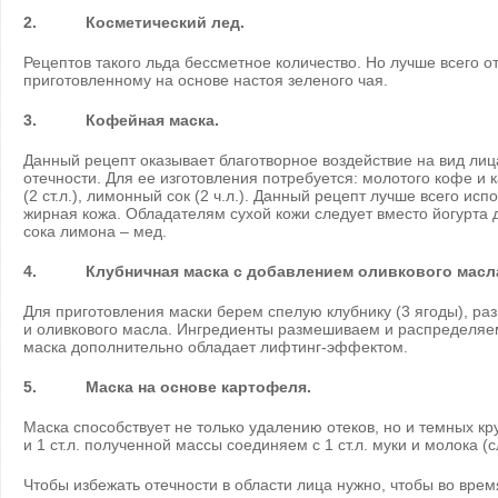
2. Косметический лед.
Рецептов такого льда бессметное количество. Но лучше всего о
приготовленному на основе настоя зеленого чая.
3. Кофейная маска.
Данный рецепт оказывает благотворное воздействие на вид лиц
отечности. Для ее изготовления потребуется: молотого кофе и ка
(2 ст.л.), лимонный сок (2 ч.л.). Данный рецепт лучше всего исп
жирная кожа. Обладателям сухой кожи следует вместо йогурта 
сока лимона – мед.
4. Клубничная маска с добавлением оливкового масл
Для приготовления маски берем спелую клубнику (3 ягоды), раз
и оливкового масла. Ингредиенты размешиваем и распределяем
маска дополнительно обладает лифтинг-эффектом.
5. Маска на основе картофеля.
Маска способствует не только удалению отеков, но и темных кр
и 1 ст.л. полученной массы соединяем с 1 ст.л. муки и молока (с
Чтобы избежать отечности в области лица нужно, чтобы во вре