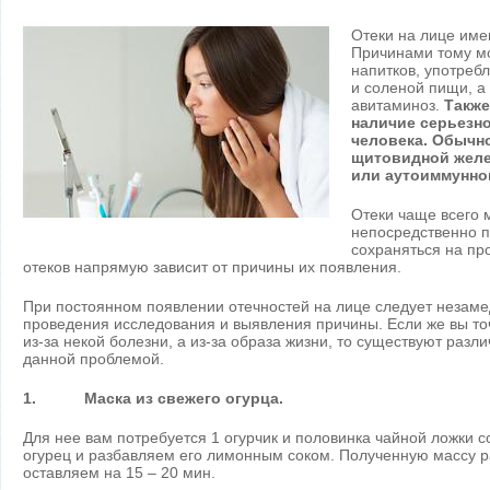
Отеки на лице име
Причинами тому мо
напитков, употреб
и соленой пищи, а 
авитаминоз.
Также
наличие серьезно
человека. Обычн
щитовидной желез
или аутоиммунно
Отеки чаще всего 
непосредственно п
сохраняться на пр
отеков напрямую зависит от причины их появления.
При постоянном появлении отечностей на лице следует незаме
проведения исследования и выявления причины. Если же вы точ
из-за некой болезни, а из-за образа жизни, то существуют раз
данной проблемой.
1. Маска из свежего огурца.
Для нее вам потребуется 1 огурчик и половинка чайной ложки 
огурец и разбавляем его лимонным соком. Полученную массу 
оставляем на 15 – 20 мин.