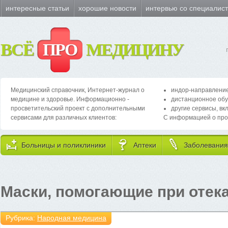
интересные статьи
хорошие новости
интервью со специалис
ВСЁ
ПРО
МЕДИЦИНУ
Медицинский справочник, Интернет-журнал о
индор-направление
медицине и здоровье. Информационно -
дистанционное обу
просветительский проект с дополнительными
другие сервисы, вк
сервисами для различных клиентов:
С информацией о про
Больницы и поликлиники
Аптеки
Заболевания
Маски, помогающие при отека
Рубрика:
Народная медицина