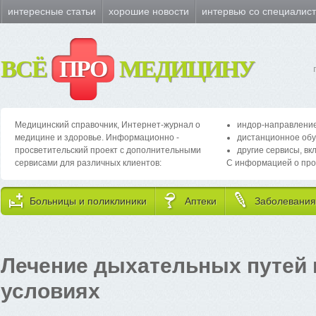
интересные статьи
хорошие новости
интервью со специалис
ВСЁ
ПРО
МЕДИЦИНУ
Медицинский справочник, Интернет-журнал о
индор-направление
медицине и здоровье. Информационно -
дистанционное обу
просветительский проект с дополнительными
другие сервисы, вк
сервисами для различных клиентов:
С информацией о про
Больницы и поликлиники
Аптеки
Заболевания
Лечение дыхательных путей
условиях