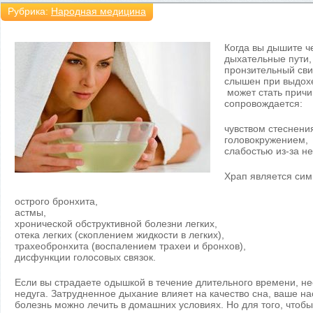
Рубрика:
Народная медицина
Когда вы дышите ч
дыхательные пути,
пронзительный свис
слышен при выдохе
может стать причи
сопровождается:
чувством стеснения
головокружением,
слабостью из-за не
Храп является си
острого бронхита,
астмы,
хронической обструктивной болезни легких,
отека легких (скоплением жидкости в легких),
трахеобронхита (воспалением трахеи и бронхов),
дисфункции голосовых связок.
Если вы страдаете одышкой в течение длительного времени, не
недуга. Затрудненное дыхание влияет на качество сна, ваше на
болезнь можно лечить в домашних условиях. Но для того, что