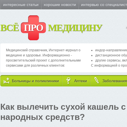
интересные статьи
хорошие новости
интервью со специалис
ВСЁ
ПРО
МЕДИЦИНУ
Медицинский справочник, Интернет-журнал о
индор-направление
медицине и здоровье. Информационно -
дистанционное обу
просветительский проект с дополнительными
другие сервисы, вк
сервисами для различных клиентов:
С информацией о про
Больницы и поликлиники
Аптеки
Заболевания
Как вылечить сухой кашель 
народных средств?