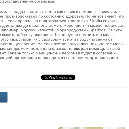
с восстановления организма.
хмелье надо очистить также и кишечник с помощью клизмы или
 не противопоказано по состоянию здоровья. Но не все знают, что
ь, если правильно подготовиться к застолью. Чтобы снизить
то дня за два до предполагаемого мероприятия можно побаловать
апример, морской капустой, морепродуктами, фейхоа. За сутки
 выпить таблетку аспирина. Также нужно помнить и о меню.
гурчики, лимончик с сахаром – все эти продукты снижают
шают пищеварение. Но если всё же получилось так, что все меры,
ным синдромом, потерпели фиаско, то
скорая помощь
в такой
нт. Теперь только медицинский персонал будет в состоянии
кацией организма и проследить за состоянием артериального