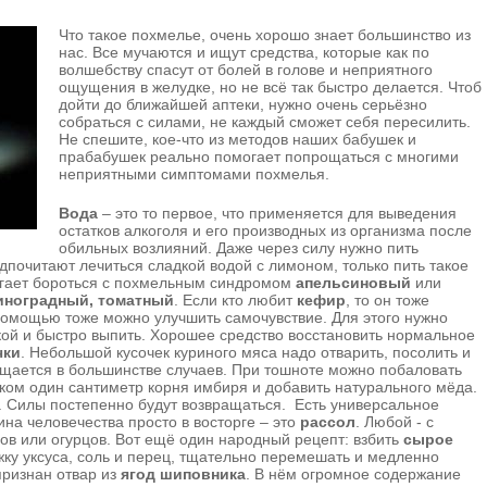
Что такое похмелье, очень хорошо знает большинство из
нас. Все мучаются и ищут средства, которые как по
волшебству спасут от болей в голове и неприятного
ощущения в желудке, но не всё так быстро делается. Чтоб
дойти до ближайшей аптеки, нужно очень серьёзно
собраться с силами, не каждый сможет себя пересилить.
Не спешите, кое-что из методов наших бабушек и
прабабушек реально помогает попрощаться с многими
неприятными симптомами похмелья.
Вода
– это то первое, что применяется для выведения
остатков алкоголя и его производных из организма после
обильных возлияний. Даже через силу нужно пить
дпочитают лечиться сладкой водой с лимоном, только пить такое
огает бороться с похмельным синдромом
апельсиновый
или
иноградный,
томатный
. Если кто любит
кефир
, то он тоже
 помощью тоже можно улучшить самочувствие. Для этого нужно
ой и быстро выпить. Хорошее средство восстановить нормальное
чки
. Небольшой кусочек куриного мяса надо отварить, посолить и
ащается в большинстве случаев. При тошноте можно побаловать
тком один сантиметр корня имбиря и добавить натурального мёда.
. Силы постепенно будут возвращаться. Есть универсальное
ина человечества просто в восторге – это
рассол
. Любой - с
ов или огурцов. Вот ещё один народный рецепт: взбить
сырое
жку уксуса, соль и перец, тщательно перемешать и медленно
признан отвар из
ягод шиповника
. В нём огромное содержание