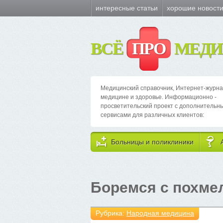
интересные статьи
хорошие новост
ВСЁ
ПРО
МЕДИ
Медицинский справочник, Интернет-журна
медицине и здоровье. Информационно -
просветительский проект с дополнительн
сервисами для различных клиентов:
Больницы и поликлиники
Боремся с похме
Рубрика:
Народная медицина