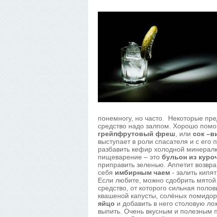
понемногу, но часто. Некоторые пре
средство надо залпом. Хорошо пом
грейпфрутовый фреш
, или
сок –в
выступает в роли спасателя и с его
разбавить кефир холодной минералк
пищеварение – это
бульон из куро
приправить зеленью. Аппетит возвр
себя
имбирным чаем
- залить кипя
Если любите, можно сдобрить мятой
средство, от которого сильная полов
квашеной капусты, солёных помидор
яйцо
и добавить в него столовую ло
выпить. Очень вкусным и полезным 