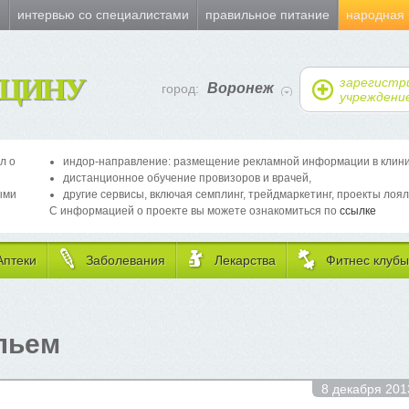
и
интервью со специалистами
правильное питание
народная
ЦИНУ
зарегистр
Воронеж
город:
учреждени
л о
индор-направление: размещение рекламной информации в клиника
дистанционное обучение провизоров и врачей,
ыми
другие сервисы, включая семплинг, трейдмаркетинг, проекты лоял
С информацией о проекте вы можете ознакомиться по
ссылке
Аптеки
Заболевания
Лекарства
Фитнес клубы
льем
8 декабря 201