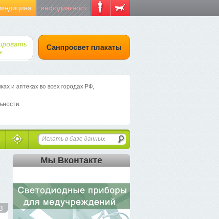
 медицина
инфодиагност
ировать
Санпросвет плакаты
е
х и аптеках во всех городах РФ,
ьности.
Мы Вконтакте
3